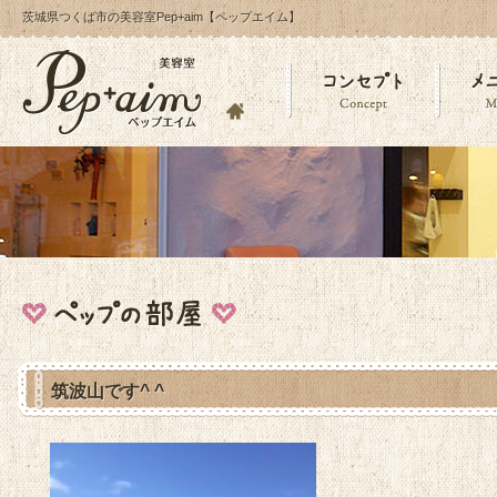
茨城県つくば市の美容室Pep+aim【ペップエイム】
筑波山です^ ^