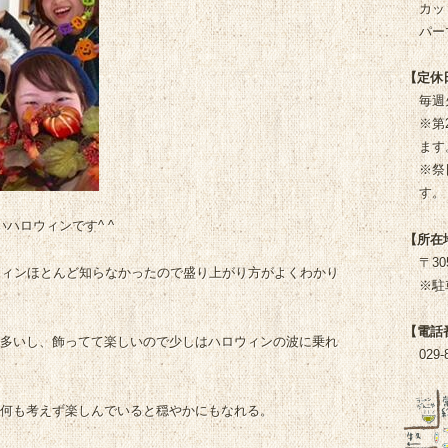
カッ
パー
【定休
毎週
※第
ます
※祭
す。
ハロウィンです^ ^
【所在
〒3
ウィンほとんど知らなかったので盛り上がり方がよくわかり
※駐
【電話
多いし、飾ってて楽しいので少しはハロウィンの波に乗れ
029-
何も考えず楽しんでいると穏やかにもなれる。