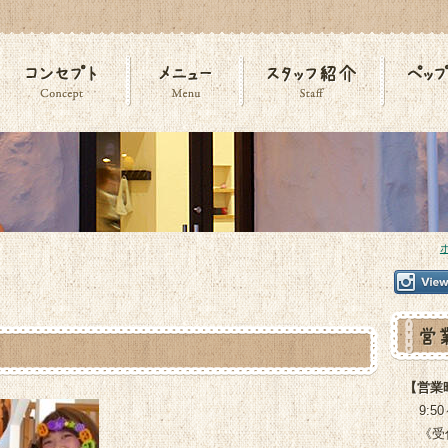
】
【営業
9:50
《受