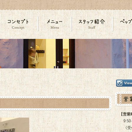
】
【営業
9:50
《受