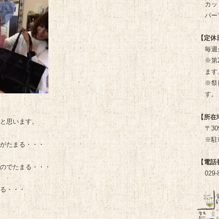
カッ
パー
【定休
毎週
※第
ます
※祭
す。
【所在
と思います。
〒3
※駐
がたまる・・・
【電話
のでたまる・・・
029-
る・・・