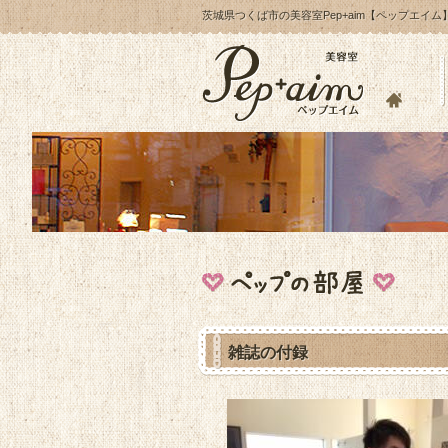
茨城県つくば市の美容室Pep+aim【ペップエイム
雑誌の付録