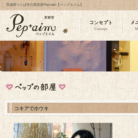
茨城県つくば市の美容室Pep+aim【ペップエイム】
コキアでホウキ