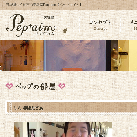
茨城県つくば市の美容室Pep+aim【ペップエイム】
いい笑顔だぁ